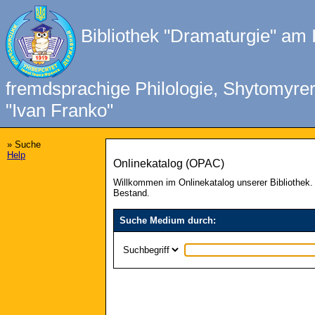
Bibliothek "Dramaturgie" am In
fremdsprachige Philologie, Shytomyrer 
"Ivan Franko"
» Suche
Help
Onlinekatalog (OPAC)
Willkommen im Onlinekatalog unserer Bibliothek
Bestand.
Suche Medium durch: